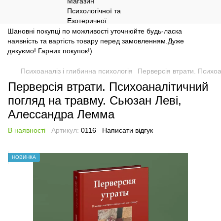
Шановні покупці по можливості уточнюйте будь-ласка
наявність та вартість товару перед замовленням.Дуже
дякуємо! Гарних покупок!)
Психоаналіз і глибинна психологія
Перверсія втрати. Психо
Перверсія втрати. Психоаналітичний
погляд на травму. Сьюзан Леві,
Алессандра Лемма
В наявності
Артикул:
0116
Написати відгук
НОВИНКА