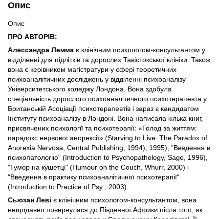
Опис
Опис
ПРО АВТОРІВ:
Алессандра Лемма
є клінічним психологом-консультантом у
відділенні для підлітків та дорослих Тавістокської клініки. Також
вона є керівником магістратури у сфері теоретичних
психоаналітичних досліджень у відділенні психоаналізу
Університетського коледжу Лондона. Вона здобула
спеціальність дорослого психоаналітичного психотерапевта у
Британській Асоціації психотерапевтів і зараз є кандидатом
Інституту психоаналізу в Лондоні. Вона написала кілька книг,
присвячених психології та психотерапії: «Голод за життям:
парадокс нервової анорексії» (Starving to Live: The Paradox of
Anorexia Nervosa, Central Publishing, 1994); 1995), "Введення в
психопатологію" (Introduction to Psychopathology, Sage, 1996),
"Гумор на кушетці" (Humour on the Couch, Whurr, 2000) і
"Введення в практику психоаналітичної психотерапії"
(Introduction to Practice of Psy , 2003).
Сьюзан Леві
є клінічним психологом-консультантом, вона
нещодавно повернулася до Південної Африки після того, як