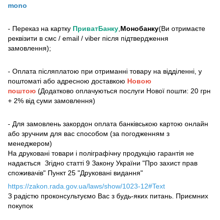
mono
- Переказ на картку
ПриватБанку
,
Монобанку
(Ви отримаєте
реквізити в смс / email / viber після підтвердження
замовлення);
- Оплата післяплатою при отриманні товару на відділенні, у
поштоматі або адресною доставкою
Новою
поштою
(Додатково оплачуються послуги Нової пошти: 20 грн
+ 2% від суми замовлення)
- Для замовлень закордон оплата банківською картою онлайн
або зручним для вас способом (за погодженням з
менеджером)
На друковані товари і поліграфічну продукцію гарантія не
надається Згідно статті 9 Закону України "Про захист прав
споживачів" Пункт 25 "Друковані видання"
https://zakon.rada.gov.ua/laws/show/1023-12#Text
З радістю проконсультуємо Вас з будь-яких питань. Приємних
покупок