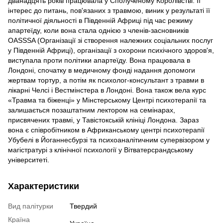
дванадцять років працювала у Сполученому Королівстві. Її
інтерес до питань, пов'язаних з травмою, виник у результаті її
політичної діяльності в Південній Африці під час режиму
апартеїду, коли вона стала однією з членів-засновників
OASSSA (Організації зі створення належних соціальних послуг
у Південній Африці), організації з охорони психічного здоров'я,
виступала проти політики апартеїду. Вона працювала в
Лондоні, спочатку в медичному фонді надання допомоги
жертвам тортур, а потім як психолог-консультант з травми в
лікарні Челсі і Вестмінстера в Лондоні. Вона також вела курс
«Травма та біженці» у Мінстерському Центрі психотерапії та
залишається позаштатним лектором на семінарах,
присвячених травмі, у Тавістокській клініці Лондона. Зараз
вона є співробітником в Африканському центрі психотерапії
Убубелі в Йоганнесбурзі та психоаналітичним супервізором у
магістратурі з клінічної психології у Вітватерсрандському
університеті.
Характеристики
Вид палітурки
Твердий
Країна