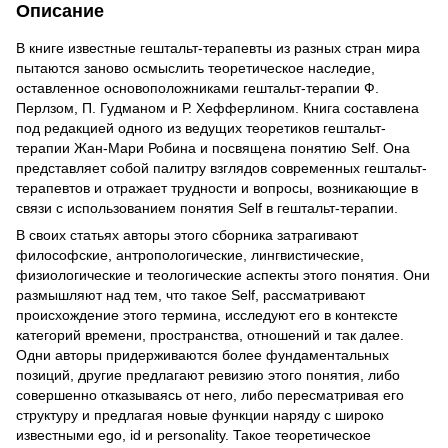
Описание
В книге известные гештальт-терапевты из разных стран мира
пытаются заново осмыслить теоретическое наследие,
оставленное основоположниками гештальт-терапии Ф.
Перлзом, П. Гудманом и Р. Хефферлином. Книга составлена
под редакцией одного из ведущих теоретиков гештальт-
терапии Жан-Мари Робина и посвящена понятию Self. Она
представляет собой палитру взглядов современных гештальт-
терапевтов и отражает трудности и вопросы, возникающие в
связи с использованием понятия Self в гештальт-терапии.
В своих статьях авторы этого сборника затрагивают
философские, антропологические, лингвистические,
физиологические и теологические аспекты этого понятия. Они
размышляют над тем, что такое Self, рассматривают
происхождение этого термина, исследуют его в контексте
категорий времени, пространства, отношений и так далее.
Одни авторы придерживаются более фундаментальных
позиций, другие предлагают ревизию этого понятия, либо
совершенно отказываясь от него, либо пересматривая его
структуру и предлагая новые функции наряду с широко
известными ego, id и personality. Такое теоретическое