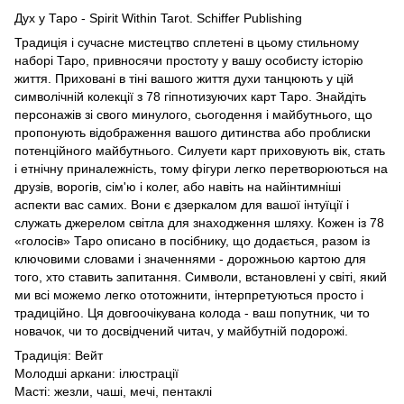
Дух у Таро - Spirit Within Tarot. Schiffer Publishing
Традиція і сучасне мистецтво сплетені в цьому стильному
наборі Таро, привносячи простоту у вашу особисту історію
життя. Приховані в тіні вашого життя духи танцюють у цій
символічній колекції з 78 гіпнотизуючих карт Таро. Знайдіть
персонажів зі свого минулого, сьогодення і майбутнього, що
пропонують відображення вашого дитинства або проблиски
потенційного майбутнього. Силуети карт приховують вік, стать
і етнічну приналежність, тому фігури легко перетворюються на
друзів, ворогів, сім'ю і колег, або навіть на найінтимніші
аспекти вас самих. Вони є дзеркалом для вашої інтуїції і
служать джерелом світла для знаходження шляху. Кожен із 78
«голосів» Таро описано в посібнику, що додається, разом із
ключовими словами і значеннями - дорожньою картою для
того, хто ставить запитання. Символи, встановлені у світі, який
ми всі можемо легко ототожнити, інтерпретуються просто і
традиційно. Ця довгоочікувана колода - ваш попутник, чи то
новачок, чи то досвідчений читач, у майбутній подорожі.
Традиція: Вейт
Молодші аркани: ілюстрації
Масті: жезли, чаші, мечі, пентаклі