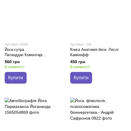
Артикул: 0094
Артикул: т54
Йога-сутра
Книга Анатомія йоги. Леслі
Патандджі.Коментарі
Камінофф
Сарасваті
560 грн
450 грн
В наявності
В наявності
Купити
Купити