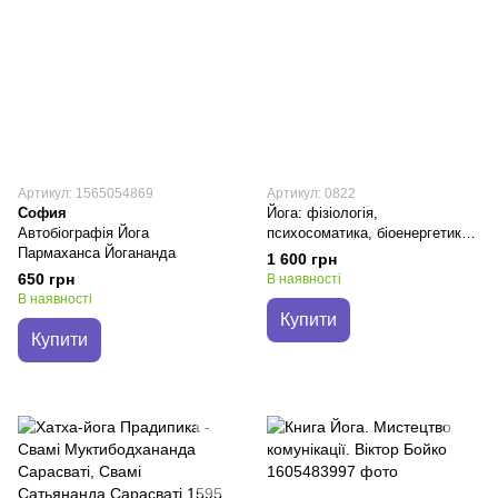
Артикул: 1565054869
Артикул: 0822
София
Йога: фізіологія,
Автобіографія Йога
психосоматика, біоенергетика -
Пармаханса Йогананда
Андрій Сафронов
1 600 грн
650 грн
В наявності
В наявності
Купити
Купити