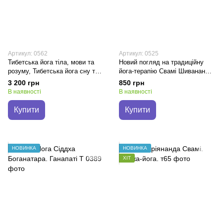
Артикул: 0562
Артикул: 0525
Тибетська йога тіла, мови та
Новий погляд на традиційну
розуму, Тибетська йога сну та
йога-терапію Свамі Шивананда
сновидень Тендзін Рінпоче
Сарасваті
3 200 грн
850 грн
В наявності
В наявності
Купити
Купити
НОВИНКА
НОВИНКА
ХІТ