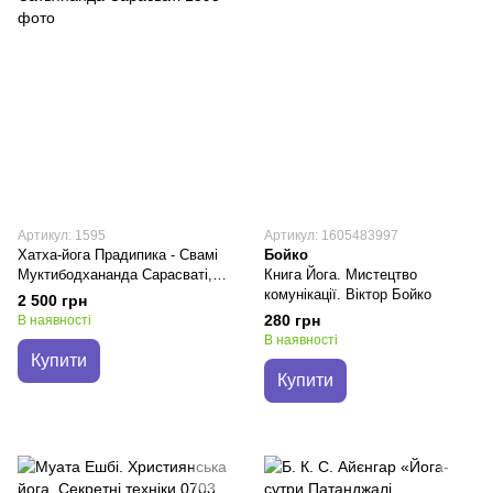
Артикул: 1595
Артикул: 1605483997
Хатха-йога Прадипика - Свамі
Бойко
Муктибодхананда Сарасваті,
Книга Йога. Мистецтво
Свамі Сатьянанда Сарасваті
комунікації. Віктор Бойко
2 500 грн
280 грн
В наявності
В наявності
Купити
Купити