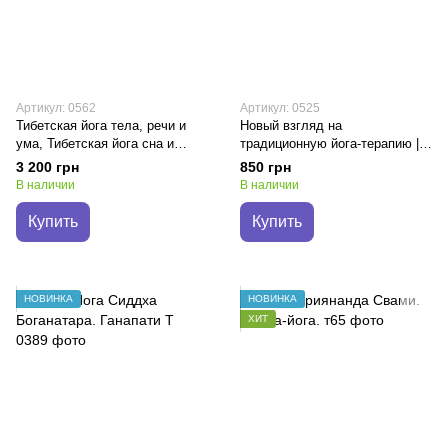
Артикул: 0562
Артикул: 0525
Тибетская йога тела, речи и
Новый взгляд на
ума, Тибетская йога сна и
традиционную йога-терапию |
сновидений Тендзин Ринпоче
Свами Шивананда Сарасвати
3 200 грн
850 грн
В наличии
В наличии
Купить
Купить
НОВИНКА
НОВИНКА
ХИТ