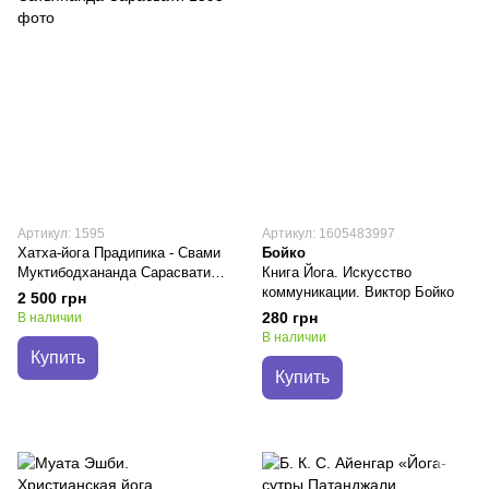
Артикул: 1595
Артикул: 1605483997
Хатха-йога Прадипика - Свами
Бойко
Муктибодхананда Сарасвати,
Книга Йога. Искусство
Свами Сатьянанда Сарасвати
коммуникации. Виктор Бойко
2 500 грн
280 грн
В наличии
В наличии
Купить
Купить