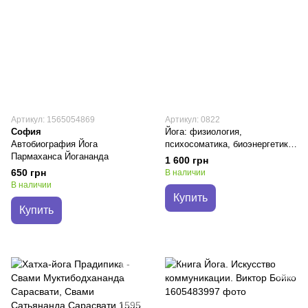
Артикул: 1565054869
Артикул: 0822
София
Йога: физиология,
Автобиография Йога
психосоматика, биоэнергетика
Пармаханса Йогананда
- Андрей Сафронов
1 600 грн
650 грн
В наличии
В наличии
Купить
Купить