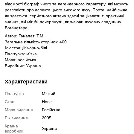
відомості біографічного та легендарного характеру, які можуть
розповісти про аспекти цього високого духу. Проте, найбільше,
як здається, серйозного читача здатні зацікавити ті практичні
знання, які міг би почерпнути, вивчаючи духовну спадщину
Боганатара.
Автор: Ганапаті Т.М.
Загальна кількість сторінок: 400
Ілюстрації: чорно-білі
Палітурка: м'яка
Мова: російська
Виробник: Україна
Характеристики
Палітурка
М'який
Стан
Нове
Мова видання
Російська
Рік видання
2005
Країна
Україна
виробник