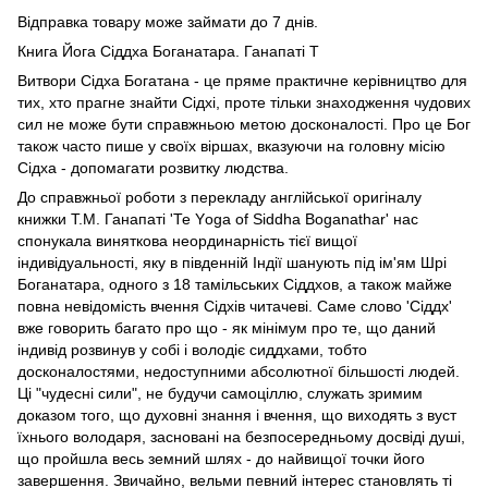
Відправка товару може займати до 7 днів.
Книга Йога Сіддха Боганатара. Ганапаті Т
Витвори Сідха Богатана - це пряме практичне керівництво для
тих, хто прагне знайти Сідхі, проте тільки знаходження чудових
сил не може бути справжньою метою досконалості. Про це Бог
також часто пише у своїх віршах, вказуючи на головну місію
Сідха - допомагати розвитку людства.
До справжньої роботи з перекладу англійської оригіналу
книжки Т.М. Ганапаті 'Те Yоgа оf Siddhа Воgаnаthаr' нас
спонукала виняткова неординарність тієї вищої
індивідуальності, яку в південній Індії шанують під ім'ям Шрі
Боганатара, одного з 18 тамільських Сіддхов, а також майже
повна невідомість вчення Сідхів читачеві. Саме слово 'Сіддх'
вже говорить багато про що - як мінімум про те, що даний
індивід розвинув у собі і володіє сиддхами, тобто
досконалостями, недоступними абсолютної більшості людей.
Ці "чудесні сили", не будучи самоціллю, служать зримим
доказом того, що духовні знання і вчення, що виходять з вуст
їхнього володаря, засновані на безпосередньому досвіді душі,
що пройшла весь земний шлях - до найвищої точки його
завершення. Звичайно, вельми певний інтерес становлять ті