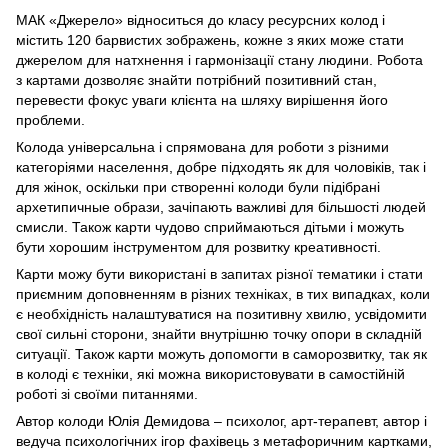
МАК «Джерело» відноситься до класу ресурсних колод і
містить 120 барвистих зображень, кожне з яких може стати
джерелом для натхнення і гармонізації стану людини. Робота
з картами дозволяє знайти потрібний позитивний стан,
перевести фокус уваги клієнта на шляху вирішення його
проблеми.
Колода універсальна і спрямована для роботи з різними
категоріями населення, добре підходять як для чоловіків, так і
для жінок, оскільки при створенні колоди були підібрані
архетипичные образи, зачіпають важливі для більшості людей
смисли. Також карти чудово сприймаються дітьми і можуть
бути хорошим інструментом для розвитку креативності.
Карти можу бути використані в запитах різної тематики і стати
приємним доповненням в різних техніках, в тих випадках, коли
є необхідність налаштуватися на позитивну хвилю, усвідомити
свої сильні сторони, знайти внутрішню точку опори в складній
ситуації. Також карти можуть допомогти в саморозвитку, так як
в колоді є техніки, які можна використовувати в самостійній
роботі зі своїми питаннями.
Автор колоди Юлія Демидова – психолог, арт-терапевт, автор і
ведуча психологічних ігор фахівець з метафоричним картками,