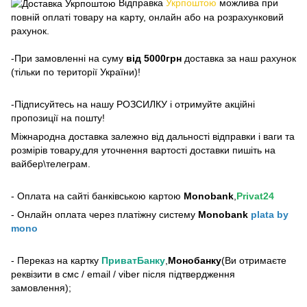
Відправка
Укрпоштою
можлива при
повній оплаті товару на карту, онлайн або на розрахунковий
рахунок.
-При замовленні на суму
від 5000грн
доставка за наш рахунок
(тільки по території України)!
-Підписуйтесь на нашу РОЗСИЛКУ і отримуйте акційні
пропозиції на пошту!
Міжнародна доставка залежно від дальності відправки і ваги та
розмірів товару,для уточнення вартості доставки пишіть на
вайбер\телеграм.
- Оплата на сайті банківською картою
Monobank
,
Privat24
- Онлайн оплата через платіжну систему
Monobank
plata by
mono
- Переказ на картку
ПриватБанку
,
Монобанку
(Ви отримаєте
реквізити в смс / email / viber після підтвердження
замовлення);