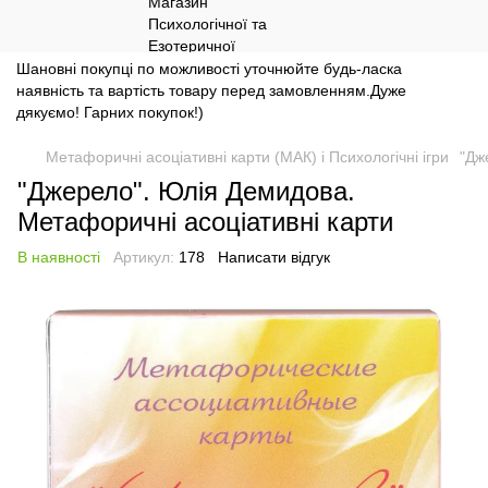
Шановні покупці по можливості уточнюйте будь-ласка
наявність та вартість товару перед замовленням.Дуже
дякуємо! Гарних покупок!)
Метафоричні асоціативні карти (МАК) і Психологічні ігри
"Дж
"Джерело". Юлія Демидова.
Метафоричні асоціативні карти
В наявності
Артикул:
178
Написати відгук