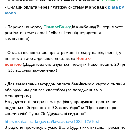
- Онлайн оплата через платіжну систему
Monobank
plata by
mono
- Переказ на картку
ПриватБанку
,
Монобанку
(Ви отримаєте
реквізити в смс / email / viber після підтвердження
замовлення);
- Оплата післяплатою при отриманні товару на відділенні, у
поштоматі або адресною доставкою
Новою
поштою
(Додатково оплачуються послуги Нової пошти: 20 грн
+ 2% від суми замовлення)
- Для замовлень закордон оплата банківською картою онлайн
або зручним для вас способом (за погодженням з
менеджером)
На друковані товари і поліграфічну продукцію гарантія не
надається Згідно статті 9 Закону України "Про захист прав
споживачів" Пункт 25 "Друковані видання"
https://zakon.rada.gov.ua/laws/show/1023-12#Text
З радістю проконсультуємо Вас з будь-яких питань. Приємних