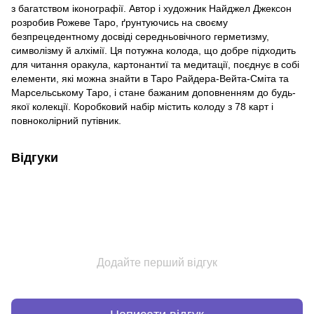
з багатством іконографії. Автор і художник Найджел Джексон
розробив Рожеве Таро, ґрунтуючись на своєму
безпрецедентному досвіді середньовічного герметизму,
символізму й алхімії. Ця потужна колода, що добре підходить
для читання оракула, картонантиї та медитації, поєднує в собі
елементи, які можна знайти в Таро Райдера-Вейта-Сміта та
Марсельському Таро, і стане бажаним доповненням до будь-
якої колекції. Коробковий набір містить колоду з 78 карт і
повноколірний путівник.
Відгуки
Додайте перший відгук