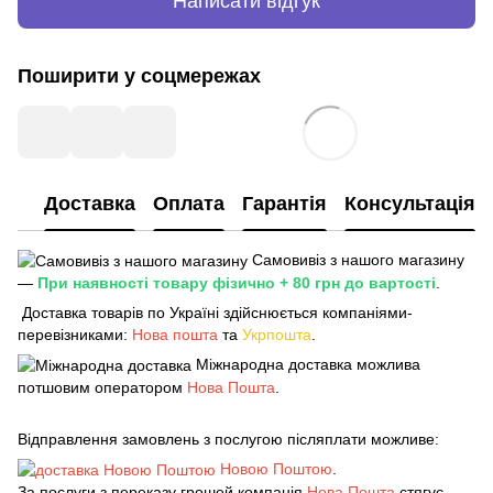
Написати відгук
Поширити у соцмережах
Доставка
Оплата
Гарантія
Консультація
Самовивіз з нашого магазину
—
При наявності товару фізично + 80 грн до вартості
.
Доставка товарів по Україні здійснюється компаніями-
перевізниками:
Нова пошта
та
Укрпошта
.
Міжнародна доставка можлива
потшовим оператором
Нова Пошта
.
Відправлення замовлень з послугою післяплати можливе:
Новою Поштою
.
За послуги з переказу грошей компанія
Нова Пошта
стягує