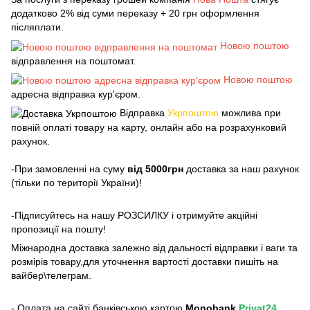
додатково 2% від суми переказу + 20 грн оформлення
післяплати.
Новою поштою
відправлення на поштомат.
Новою поштою
адресна відправка кур'єром.
Відправка
Укрпоштою
можлива при
повній оплаті товару на карту, онлайн або на розрахунковий
рахунок.
-При замовленні на суму
від 5000грн
доставка за наш рахунок
(тільки по території України)!
-Підписуйтесь на нашу РОЗСИЛКУ і отримуйте акційні
пропозиції на пошту!
Міжнародна доставка залежно від дальності відправки і ваги та
розмірів товару,для уточнення вартості доставки пишіть на
вайбер\телеграм.
- Оплата на сайті банківською картою
Monobank
,
Privat24