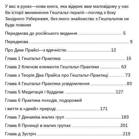
У вас в руках—нова книга, яка відкриє вам маловідому у нас
бік історії виникнення Гештальт-терапії—погляд з боку
Західного Узбережжя, без якого знайомство з Гештальтом не
буде повним
Передмова до російського видання ................................... 5
Передмова ................................................................................ 9
Про Дике Прайсі—з вдячністю....................................12
Глава 1 Гештальт-Практика ................................................... 15
Глава 2 Ключові елементи Гештальт-Практики ................ 63
Глава з Теорія Діка Прайса про Гештальт-Практиці ............ 73
Глава 4 Гештальт-Практика усвідомлення .............................83
Глава 5 Медитація і буддизм .........................................127
Глава 6 Практика походів, подорожей
і життя в «дикій» природі ...................................171
Глава 7 Динаміка малих груп .............................................183
Глава 8 Проекції в малих групах .......................................201
Глава д Зустріч .....................................................................219