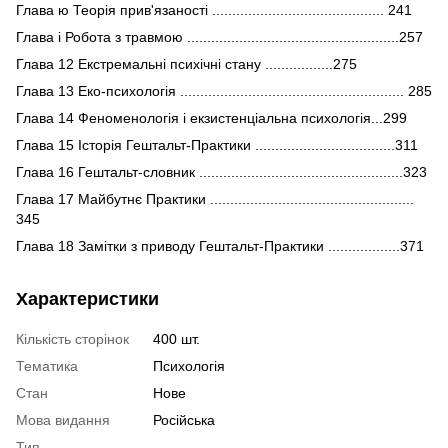
Глава ю Теорія прив'язаності ........................................... 241
Глава і Робота з травмою .....................................................257
Глава 12 Екстремальні психічні стану .................275
Глава 13 Еко-психологія ........................................................ 285
Глава 14 Феноменологія і екзистенціальна психологія...299
Глава 15 Історія Гештальт-Практики ...................................311
Глава 16 Гештальт-словник ...................................................323
Глава 17 Майбутнє Практики ...................................................
345
Глава 18 Замітки з приводу Гештальт-Практики ..................371
Характеристики
Кількість сторінок
400 шт.
Тематика
Психологія
Стан
Нове
Мова видання
Російська
Тип