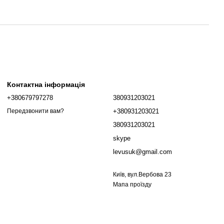
Контактна інформація
+380679797278
380931203021
+380931203021
Передзвонити вам?
380931203021
skype
levusuk@gmail.com
Київ, вул.Вербова 23
Мапа проїзду