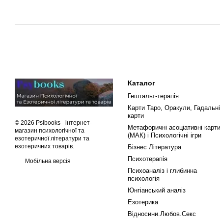
Каталог
Гештальт-терапія
Карти Таро, Оракули, Гадальні
карти
© 2026 Psibooks -
інтернет-
Метафоричні асоціативні карт
магазин психологічної та
(МАК) і Психологічні ігри
езотеричної літератури та
езотеричних товарів
.
Бізнес Література
Психотерапія
Мобільна версія
Психоаналіз і глибинна
психологія
Юнгіанський аналіз
Езотерика
Відносини.Любов.Секс