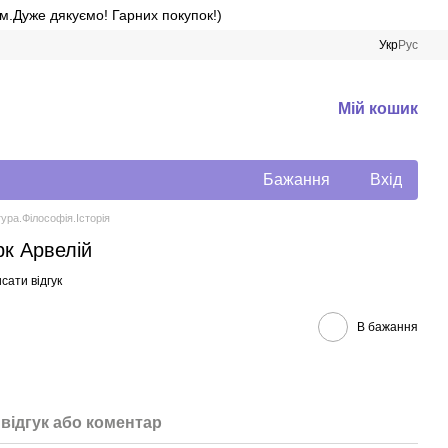
м.Дуже дякуємо! Гарних покупок!)
Укр
Рус
Мій кошик
Бажання
Вхід
ура.Філософія.Історія
рк Арвелій
сати відгук
В бажання
відгук або коментар