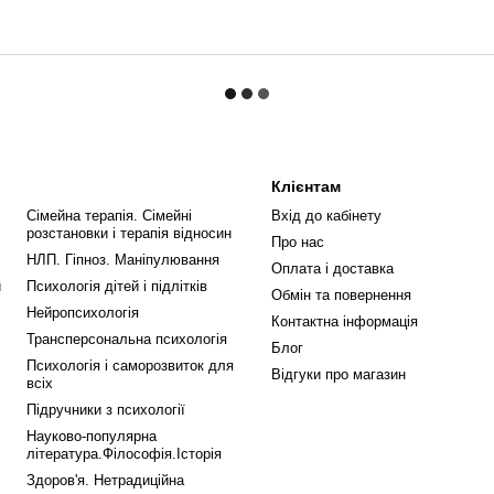
Клієнтам
Сімейна терапія. Сімейні
Вхід до кабінету
розстановки і терапія відносин
Про нас
НЛП. Гіпноз. Маніпулювання
Оплата і доставка
и
Психологія дітей і підлітків
Обмін та повернення
Нейропсихологія
Контактна інформація
Трансперсональна психологія
Блог
Психологія і саморозвиток для
Відгуки про магазин
всіх
Підручники з психології
Науково-популярна
література.Філософія.Історія
Здоров'я. Нетрадиційна