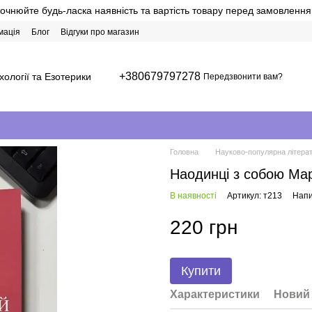
точнюйте будь-ласка наявність та вартість товару перед замовлення
мація
Блог
Відгуки про магазин
+380679797278
хології та Езотерики
Передзвонити вам?
Головна
Науково-популярна літерат
Наодинці з собою Ма
В наявності
Артикул: т213
Напи
220 грн
Купити
Характеристики
Новий 