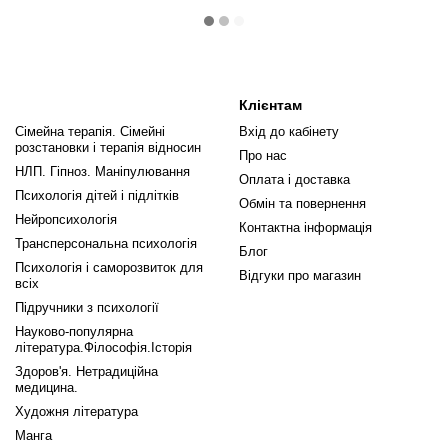
Клієнтам
Сімейна терапія. Сімейні
Вхід до кабінету
розстановки і терапія відносин
Про нас
НЛП. Гіпноз. Маніпулювання
Оплата і доставка
Психологія дітей і підлітків
Обмін та повернення
Нейропсихологія
Контактна інформація
Трансперсональна психологія
Блог
Психологія і саморозвиток для
Відгуки про магазин
всіх
Підручники з психології
Науково-популярна
література.Філософія.Історія
Здоров'я. Нетрадиційна
медицина.
Художня література
Манга