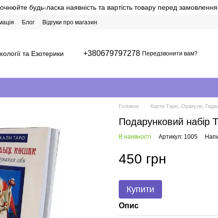
точнюйте будь-ласка наявність та вартість товару перед замовлення
мація
Блог
Відгуки про магазин
+380679797278
хології та Езотерики
Передзвонити вам?
Головна
Карти Таро, Оракули, Гадал
Подарунковий набір Т
В наявності
Артикул: 1005
Напи
450 грн
Купити
Опис