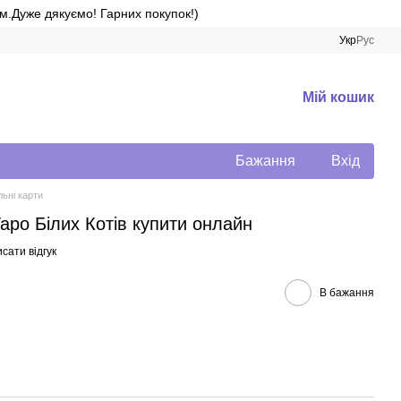
м.Дуже дякуємо! Гарних покупок!)
Укр
Рус
Мій кошик
Бажання
Вхід
ьні карти
аро Білих Котів купити онлайн
сати відгук
В бажання