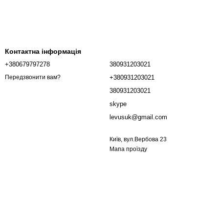
Контактна інформація
+380679797278
380931203021
+380931203021
Передзвонити вам?
380931203021
skype
levusuk@gmail.com
Київ, вул.Вербова 23
Мапа проїзду