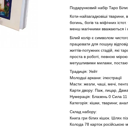
Подарунковий набір Таро Білих
Коти-найзагадковіші тварини, 
богинь, богів та міфічних істо
менш магічними вважаються і к
Білий колір є символом чистог
працювати для пошуку відповіде
життів-потужних стадій, які та
проста в роботі, певною мірою
метушливими милами, постають
Традиція: Уейт
Молодші аркани: ілюстрації
Масти: жезли, чаші, мечі, пент
Карти двору: Паж, лицар, Дам
Нумерація: Блазень 0 Сила 11
Категорія: кішки, тварини; ана
Склад набору:
Книга гри білих кішок. Шлях пі
Колода 78 карток російською м