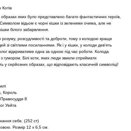
 Котів
в образах яких було представлено багато фантастичних героїв,
т. Символом відьом є чорні кішки із зеленими очима, але не
ішки білого забарвлення.
о розуму, розсудливості та доброти, тому з колодою краще
й зі світлими посиланнями. Як і у кішки, у колоди дев'ять
ролог відкриватиме одна за одною під час роботи. Колода
 з гумором. Білі коти, яких люди звикли сприймати
 у серйозних образах, що відповідають класичній символіці!
аклі
а, Король
 Правосуддя 8
лог Уейта
знання себе. (252 ст)
овою. Розмір 12 х 6,5 см.