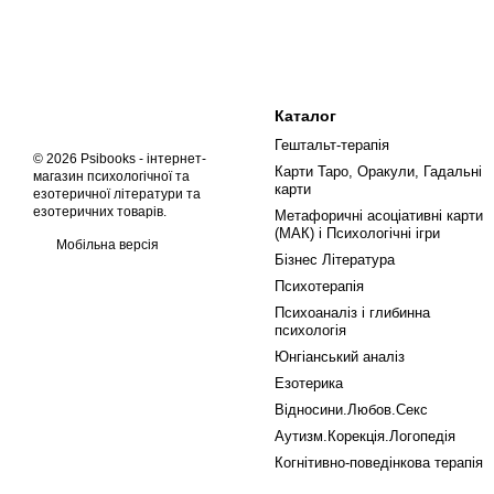
Каталог
Гештальт-терапія
© 2026 Psibooks -
інтернет-
Карти Таро, Оракули, Гадальні
магазин психологічної та
карти
езотеричної літератури та
езотеричних товарів
.
Метафоричні асоціативні карти
(МАК) і Психологічні ігри
Мобільна версія
Бізнес Література
Психотерапія
Психоаналіз і глибинна
психологія
Юнгіанський аналіз
Езотерика
Відносини.Любов.Секс
Аутизм.Корекція.Логопедія
Когнітивно-поведінкова терапія