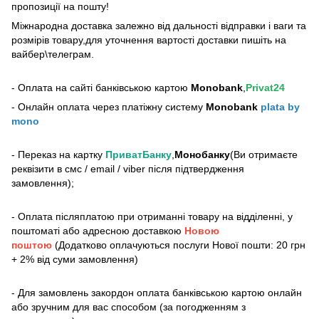
пропозиції на пошту!
Міжнародна доставка залежно від дальності відправки і ваги та
розмірів товару,для уточнення вартості доставки пишіть на
вайбер\телеграм.
- Оплата на сайті банківською картою
Monobank
,
Privat24
- Онлайн оплата через платіжну систему
Monobank
plata by
mono
- Переказ на картку
ПриватБанку
,
Монобанку
(Ви отримаєте
реквізити в смс / email / viber після підтвердження
замовлення);
- Оплата післяплатою при отриманні товару на відділенні, у
поштоматі або адресною доставкою
Новою
поштою
(Додатково оплачуються послуги Нової пошти: 20 грн
+ 2% від суми замовлення)
- Для замовлень закордон оплата банківською картою онлайн
або зручним для вас способом (за погодженням з