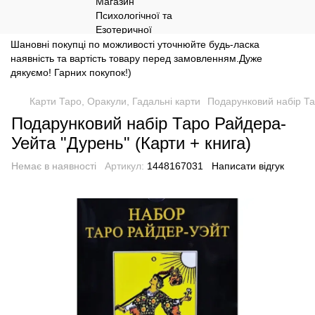
Шановні покупці по можливості уточнюйте будь-ласка
наявність та вартість товару перед замовленням.Дуже
дякуємо! Гарних покупок!)
Карти Таро, Оракули, Гадальні карти
Подарунковий набір Та
Подарунковий набір Таро Райдера-
Уейта "Дурень" (Карти + книга)
Немає в наявності
Артикул:
1448167031
Написати відгук