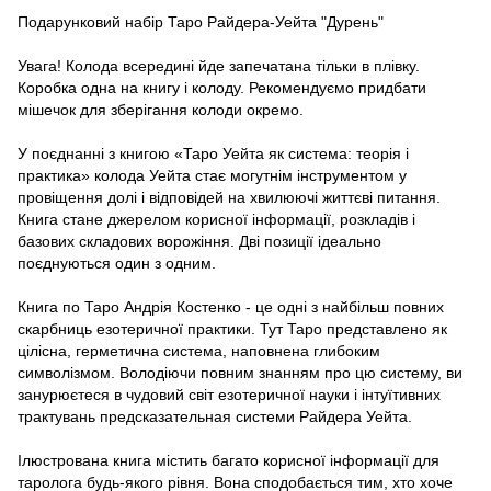
Подарунковий набір Таро Райдера-Уейта "Дурень"
Увага! Колода всередині йде запечатана тільки в плівку.
Коробка одна на книгу і колоду. Рекомендуємо придбати
мішечок для зберігання колоди окремо.
У поєднанні з книгою «Таро Уейта як система: теорія і
практика» колода Уейта стає могутнім інструментом у
провіщення долі і відповідей на хвилюючі життєві питання.
Книга стане джерелом корисної інформації, розкладів і
базових складових ворожіння. Дві позиції ідеально
поєднуються один з одним.
Книга по Таро Андрія Костенко - це одні з найбільш повних
скарбниць езотеричної практики. Тут Таро представлено як
цілісна, герметична система, наповнена глибоким
символізмом. Володіючи повним знанням про цю систему, ви
занурюєтеся в чудовий світ езотеричної науки і інтуїтивних
трактувань предсказательная системи Райдера Уейта.
Ілюстрована книга містить багато корисної інформації для
таролога будь-якого рівня. Вона сподобається тим, хто хоче