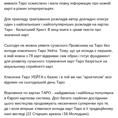
вивчати Таро осмислено і мати повну інформацію про кожній
карті в різних інтерпретаціях.
Для прикладу трактування розкладів автор докладно описує
один з найсильніших і найпопулярніших розкладів на картах
Таро - Кельтський Хрест. В кінці книги є цікаві тексти про
значення карт.
Сьогодні не можна уявити сучасного Провісника на Таро без
колоди класичного Таро Уейта. Тому, що ця колода є першою,
в якій кожна з 78 карт відкриває сам образ і готує фундамент
для розвитку сучасного тлумачення карт Таро базується на
візуальному сприйнятті карт.
Класичне Таро УЕЙТА є базою і в той же час "архетипом" всіх
відомих на сьогоднішній день Таро.
Ворожіння по картах ТАРО - найдавніша і найбільш популярна
в Європі карткова система. Досі багато серйозні дослідники
цього мистецтва продовжують нескінченні суперечки про те,
де і коли вперше з'явилася колода карт Таро в її традиційному
нині вигляді (22 Старших аркана і 56 Молодших).