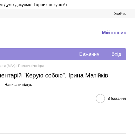
м.Дуже дякуємо! Гарних покупок!)
Укр
Рус
Мій кошик
Бажання
Вхід
рти (МАК) і Психологічні ігри
ентарій "Керую собою". Ірина Матійків
Написати відгук
В бажання