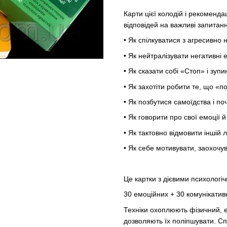
Карти цієї колодій і рекоменд
відповідей на важливі запитан
• Як спілкуватися з агресивн
• Як нейтралізувати негативні 
• Як сказати собі «Стоп» і зуп
• Як захотіти робити те, що «
• Як позбутися самоїдства і по
• Як говорити про свої емоції 
• Як тактовно відмовити іншій 
• Як себе мотивувати, заохочув
Це картки з дієвими психологі
30 емоційних + 30 комунікативн
Техніки охоплюють фізичний, е
дозволяють їх поліпшувати. Сп