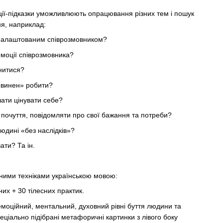
ації-підказки уможливлюють опрацювання різних тем і пошук
ня, наприклад:
о налаштованим співрозмовником?
емоції співрозмовника?
инитися?
повинен» робити?
чати цінувати себе?
й почуття, повідомляти про свої бажання та потреби?
людині «без наслідків»?
ати? Та ін.
чними техніками українською мовою:
их + 30 тілесних практик.
моційний, ментальний, духовний рівні буття людини та
еціально підібрані метафоричні картинки з лівого боку