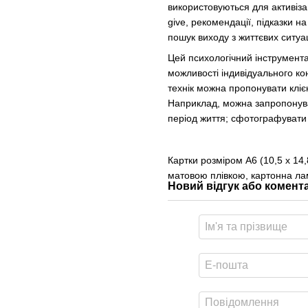
використовуються для активіза
give, рекомендації, підказки 
пошук виходу з життєвих ситуац
Цей психологічний інструмент
можливості індивідуального кон
технік можна пропонувати кліє
Наприклад, можна запропонуват
період життя; сфотографувати 
Картки розміром А6 (10,5 х 14,
матовою плівкою, картонна ла
Новий відгук або комент