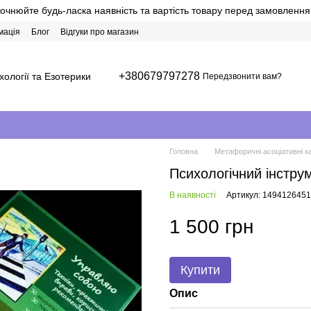
точнюйте будь-ласка наявність та вартість товару перед замовлення
мація
Блог
Відгуки про магазин
+380679797278
хології та Езотерики
Передзвонити вам?
Головна
Метафоричні асоціативні ка
Психологічний інструм
В наявності
Артикул: 1494126451
1 500 грн
Купити
Опис