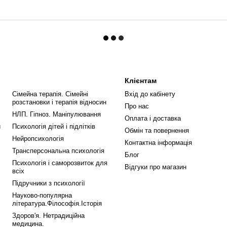
Клієнтам
Сімейна терапія. Сімейні
Вхід до кабінету
розстановки і терапія відносин
Про нас
НЛП. Гіпноз. Маніпулювання
Оплата і доставка
и
Психологія дітей і підлітків
Обмін та повернення
Нейропсихологія
Контактна інформація
Трансперсональна психологія
Блог
Психологія і саморозвиток для
Відгуки про магазин
всіх
Підручники з психології
Науково-популярна
література.Філософія.Історія
Здоров'я. Нетрадиційна
медицина.