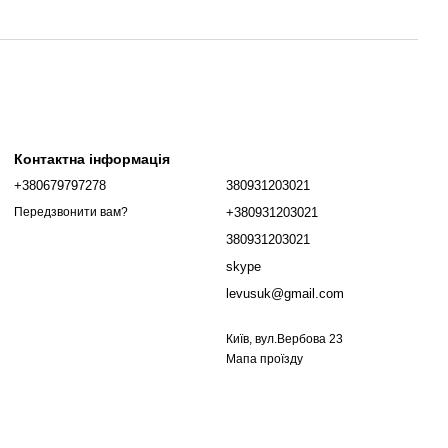
Контактна інформація
+380679797278
380931203021
+380931203021
Передзвонити вам?
380931203021
skype
levusuk@gmail.com
Київ, вул.Вербова 23
Мапа проїзду