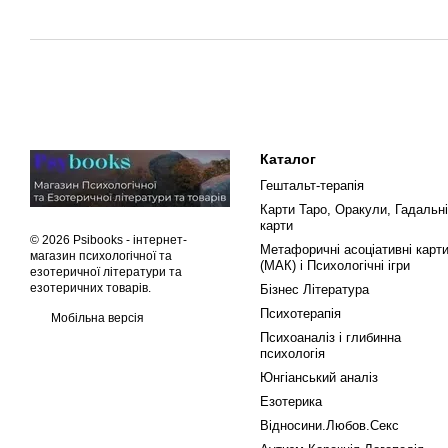
Каталог
Гештальт-терапія
Карти Таро, Оракули, Гадальні
карти
© 2026 Psibooks -
інтернет-
Метафоричні асоціативні карт
магазин психологічної та
(МАК) і Психологічні ігри
езотеричної літератури та
езотеричних товарів
.
Бізнес Література
Психотерапія
Мобільна версія
Психоаналіз і глибинна
психологія
Юнгіанський аналіз
Езотерика
Відносини.Любов.Секс