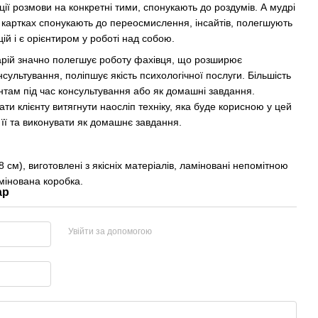
ції розмови на конкретні тими, спонукають до роздумів. А мудрі
на картках спонукають до переосмислення, інсайтів, полегшують
ій і є орієнтиром у роботі над собою.
арій значно полегшує роботу фахівця, що розширює
сультування, поліпшує якість психологічної послуги. Більшість
нтам під час консультування або як домашні завдання.
и клієнту витягнути наосліп техніку, яка буде корисною у цей
її та виконувати як домашнє завдання.
8 см), виготовлені з якісніх матеріалів, ламіновані непомітною
мінована коробка.
ар
Увійти за допомогою