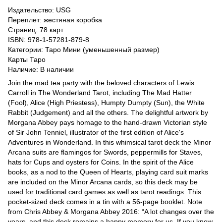
Издательство: USG
Переплет: жестяная коробка
Страниц: 78 карт
ISBN: 978-1-57281-879-8
Категории: Таро Мини (уменьшенный размер)
Карты Таро
Наличие: В наличии
Join the mad tea party with the beloved characters of Lewis
Carroll in The Wonderland Tarot, including The Mad Hatter
(Fool), Alice (High Priestess), Humpty Dumpty (Sun), the White
Rabbit (Judgement) and all the others. The delightful artwork by
Morgana Abbey pays homage to the hand-drawn Victorian style
of Sir John Tenniel, illustrator of the first edition of Alice's
Adventures in Wonderland. In this whimsical tarot deck the Minor
Arcana suits are flamingos for Swords, peppermills for Staves,
hats for Cups and oysters for Coins. In the spirit of the Alice
books, as a nod to the Queen of Hearts, playing card suit marks
are included on the Minor Arcana cards, so this deck may be
used for traditional card games as well as tarot readings. This
pocket-sized deck comes in a tin with a 56-page booklet. Note
from Chris Abbey & Morgana Abbey 2016: “A lot changes over the
years, and this deck remains a happy memory for us. If you knew