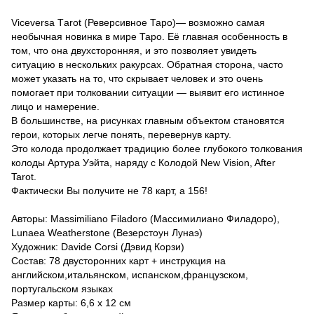
Viceversa Тarot (Реверсивное Таро)— возможно самая
необычная новинка в мире Таро. Её главная особенность в
том, что она двухсторонняя, и это позволяет увидеть
ситуацию в нескольких ракурсах. Обратная сторона, часто
может указать на то, что скрывает человек и это очень
помогает при толковании ситуации — выявит его истинное
лицо и намерение.
В большинстве, на рисунках главным объектом становятся
герои, которых легче понять, перевернув карту.
Это колода продолжает традицию более глубокого толкования
колоды Артура Уэйта, наряду с Колодой New Vision, After
Tarot.
Фактически Вы получите не 78 карт, а 156!
Авторы: Massimiliano Filadoro (Массимилиано Филадоро),
Lunaea Weatherstone (Везерстоун Лунаэ)
Художник: Davide Corsi (Дэвид Корзи)
Состав: 78 двусторонних карт + инструкция на
английском,итальянском, испанском,французском,
португальском языках
Размер карты: 6,6 x 12 см