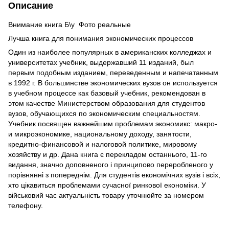
Описание
Внимание книга Б\у Фото реальные
Лучша книга для понимания экономических процессов
Один из наиболее популярных в американских колледжах и
университетах учебник, выдержавший 11 изданий, был
первым подобным изданием, переведенным и напечатанным
в 1992 г. В большинстве экономических вузов он используется
в учебном процессе как базовый учебник, рекомендован в
этом качестве Министерством образования для студентов
вузов, обучающихся по экономическим специальностям.
Учебник посвящен важнейшим проблемам экономикс: макро-
и микроэкономике, национальному доходу, занятости,
кредитно-финансовой и налоговой политике, мировому
хозяйству и др. Дана книга є перекладом останнього, 11-го
видання, значно доповненого і принципово переробленого у
порівнянні з попереднім. Для студентів економічних вузів і всіх,
хто цікавиться проблемами сучасної ринкової економіки. У
військовий час актуальність товару уточнюйте за номером
телефону.