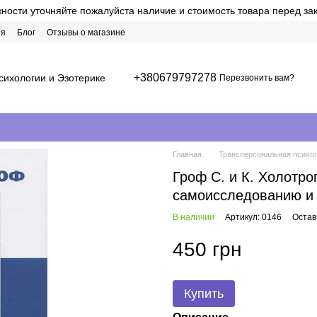
ости уточняйте пожалуйста наличие и стоимость товара перед за
ия
Блог
Отзывы о магазине
+380679797278
сихологии и Эзотерике
Перезвонить вам?
Главная
Трансперсональная психо
Гроф С. и К. Холотр
самоисследованию и
В наличии
Артикул: 0146
Остав
450 грн
Купить