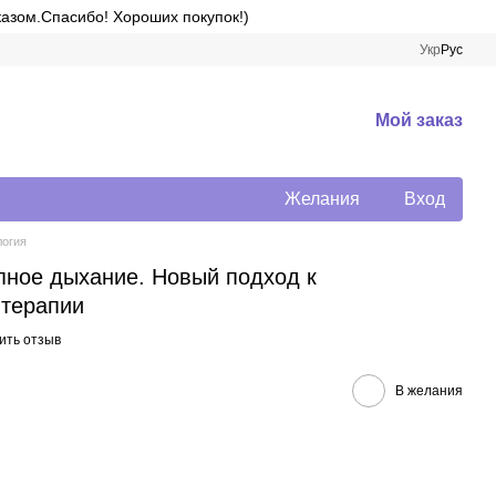
казом.Спасибо! Хороших покупок!)
Укр
Рус
Мой заказ
Желания
Вход
логия
опное дыхание. Новый подход к
 терапии
ить отзыв
В желания