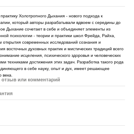
 практику Холотропного Дыхания - нового подхода к
апии, который авторы разрабатывали вдвоем с середины до
ное Дыхание сочетает в себе и объединяет элементы из
ной психологии - теории и практики школ Фрейда, Райха,
им открытия современных исследований сознания и
ния восточных духовных практик и мистических традиций всего
онимание исцеления, психического здоровья и человеческих
и техниками достижения этих задач. Разработка такого рода
единяющего в себе науку, опыт и дух, имеет решающее
 века.
 отзыв или комментарий
антия