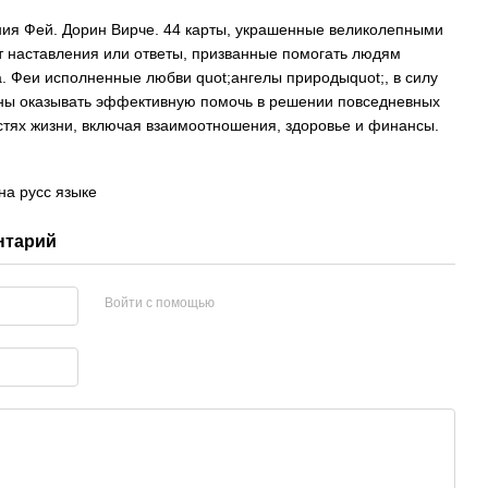
ния Фей. Дорин Вирче. 44 карты, украшенные великолепными
 наставления или ответы, призванные помогать людям
а. Феи исполненные любви quot;ангелы природыquot;, в силу
бны оказывать эффективную помочь в решении повседневных
стях жизни, включая взаимоотношения, здоровье и финансы.
на русс языке
нтарий
Войти с помощью