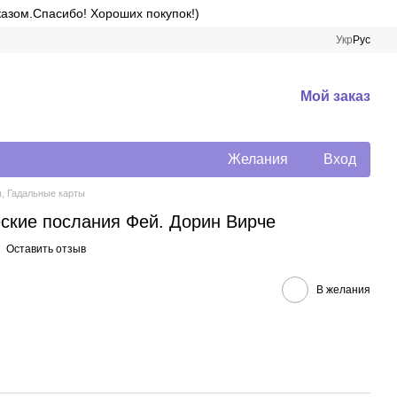
казом.Спасибо! Хороших покупок!)
Укр
Рус
Мой заказ
Желания
Вход
, Гадальные карты
ские послания Фей. Дорин Вирче
Оставить отзыв
В желания