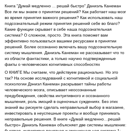
Книга "Думай медленно ... решай быстро" Даниэль Канеман
Все ли мы знаем о принятии решений? Как работает наш мозг
во время принятия важного решения? Как использовать наш
подсознательный режим принятия решений себе во благо?
Какие функции скрывает в себе наша подсознательная
система? О сложном, просто. Эта книга поможет вам
эффективно пользоваться вашими ресурсами в принятии
решений. Более осознанно включать вашу подсознательную
систему мышления. Даниэль Канеман не рассказывает что то
из области фантастики, а только научно подтвержденные
факты о человеческих когнитивных способностях
О КНИГЕ Мы считаем, что действуем рационально. Но это
так? На основе исследований с когнитивной и социальной
психологии Дэниэл Канеман раскрывает тайны работы
человеческого мозга, описывает неосознанные
предубеждения, свойства интуитивного и осознанного
мышления, роль эмоций в оценочных суждениях. Без этих
знаний вы рискуете сделать неправильный выбор в магазине,
инвестировать в неуспешные проекты и вообще принимать
неправильные решения. В книге «Думай медленно…решай
быстро» Даниэль Канеман объясняет две системы мышление:
быстрая, интуитивно понятная и эмоциональная система 1;