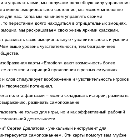
и и управлять ими, мы получаем волшебную силу управления
негативное эмоциональное состояние, мы можем мгновенно
е для нас. Когда мы начинаем управлять своими
 то перестанем долго находиться в отрицательных эмоциях.
я эмоции, мы раскрашиваем свою жизнь яркими красками.
ает развивать свою эмоциональную чувствительность и умение
Чем выше уровень чувствительности, тем безграничнее
обществе.
 изображения карты «Emotion» дают возможность более
 ее оттенков и вариаций проявления в разных ситуациях.
 и слов стимулирует воображение и чувствительность игроков
 и творческий потенциал.
ела полета фантазии – можно складывать истории, развивать
овыражению, развивать самопознание!
ьзовать не только для игры, но и как эффективный рабочий
ссиональной деятельности.
и" Сергея Довлатова - уникальный инструмент для
о интересуется самопознанием. Эти карты помогут вам глубже