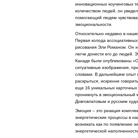
инновационных коучинговых т
количеством людей, он увидел
помогающий людям чувствовать
эмоциональности.
Относительно недавно в наше
Первая колода ассоциативных
рисования Эли Романом. Он х
легче донести его до людей. 
Канаде были опубликованы «О
ситуативные изображения, пр
словами. В дальнейшем опыт п
раскрыться, искренне говорит
еще 16 уникальных карточных б
проникнуть в эмоциональный м
Довговлатовым и русским худ
Эмоция – это реакция комплек
энергетические процессы в на
возникать как по появлению э
энергетической наполненности