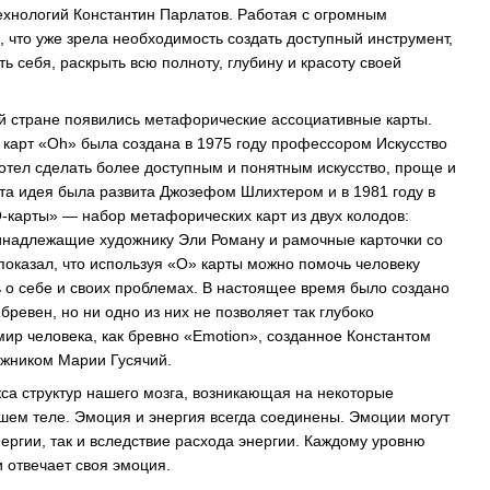
ехнологий Константин Парлатов. Работая с огромным
, что уже зрела необходимость создать доступный инструмент,
 себя, раскрыть всю полноту, глубину и красоту своей
й стране появились метафорические ассоциативные карты.
 карт «Оh» была создана в 1975 году профессором Искусство
отел сделать более доступным и понятным искусство, проще и
Эта идея была развита Джозефом Шлихтером и в 1981 году в
-карты» — набор метафорических карт из двух колодов:
инадлежащие художнику Эли Роману и рамочные карточки со
оказал, что используя «О» карты можно помочь человеку
ь о себе и своих проблемах. В настоящее время было создано
ревен, но ни одно из них не позволяет так глубоко
ир человека, как бревно «Emotion», созданное Константом
ожником Марии Гусячий.
са структур нашего мозга, возникающая на некоторые
шем теле. Эмоция и энергия всегда соединены. Эмоции могут
нергии, так и вследствие расхода энергии. Каждому уровню
 отвечает своя эмоция.