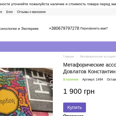
ости уточняйте пожалуйста наличие и стоимость товара перед за
ия
Блог
Отзывы о магазине
+380679797278
сихологии и Эзотерике
Перезвонить вам?
Главная
Метафорические ассоциати
Метафорические ассо
Довлатов Константин
В наличии
Артикул: 1494
Остав
1 900 грн
Купить