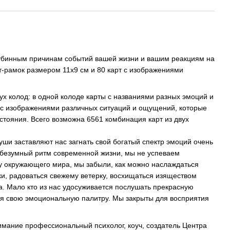
лубинным причинам событий вашей жизни и вашим реакциям на
рт-рамок размером 11х9 см и 80 карт с изображениями
вух колод: в одной колоде карты с названиями разных эмоций и
ы с изображениями различных ситуаций и ощущений, которые
остояния. Всего возможна 6561 комбинация карт из двух
уши заставляют нас загнать свой богатый спектр эмоций очень
в безумный ритм современной жизни, мы не успеваем
у окружающего мира, мы забыли, как можно наслаждаться
и, радоваться свежему ветерку, восхищаться изяществом
. Мало кто из нас удосуживается послушать прекрасную
ая свою эмоциональную палитру. Мы закрыты для восприятия
имание профессиональный психолог, коуч, создатель Центра