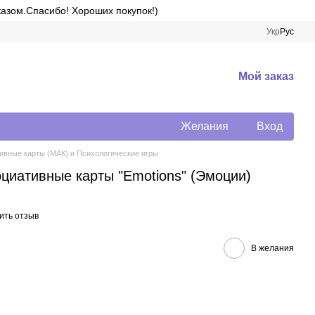
казом.Спасибо! Хороших покупок!)
Укр
Рус
Мой заказ
Желания
Вход
вные карты (МАК) и Психологические игры
циативные карты "Emotions" (Эмоции)
ить отзыв
В желания