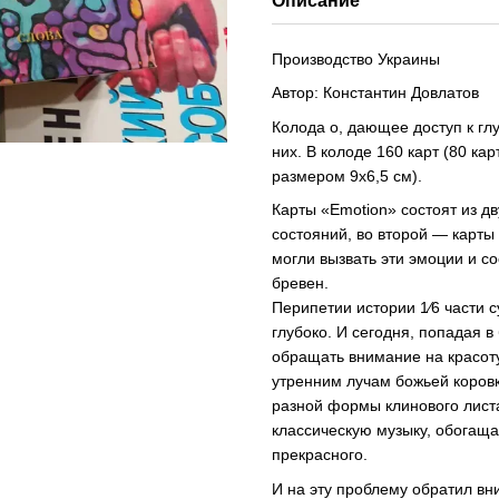
Описание
Производство Украины
Автор: Константин Довлатов
Колода о, дающее доступ к г
них. В колоде 160 карт (80 ка
размером 9х6,5 см).
Карты «Emotion» состоят из д
состояний, во второй — карт
могли вызвать эти эмоции и с
бревен.
Перипетии истории 1⁄6 части с
глубоко. И сегодня, попадая 
обращать внимание на красот
утренним лучам божьей коровк
разной формы клинового листа
классическую музыку, обогащ
прекрасного.
И на эту проблему обратил вн