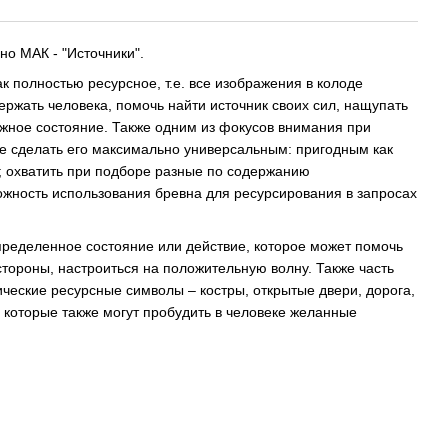
о МАК - "Источники".
к полностью ресурсное, т.е. все изображения в колоде
ержать человека, помочь найти источник своих сил, нащупать
ужное состояние. Также одним из фокусов внимания при
е сделать его максимально универсальным: пригодным как
; охватить при подборе разные по содержанию
жность использования бревна для ресурсирования в запросах
пределенное состояние или действие, которое может помочь
стороны, настроиться на положительную волну. Также часть
ические ресурсные символы – костры, открытые двери, дорога,
, которые также могут пробудить в человеке желанные