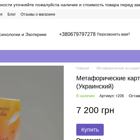
ости уточняйте пожалуйста наличие и стоимость товара перед за
ия
Блог
Отзывы о магазине
+380679797278
сихологии и Эзотерике
Перезвонить вам?
Главная
Метафорические ассоциати
Метафорические карт
(Украинский)
В наличии
Артикул: т206
Остав
7 200 грн
Купить