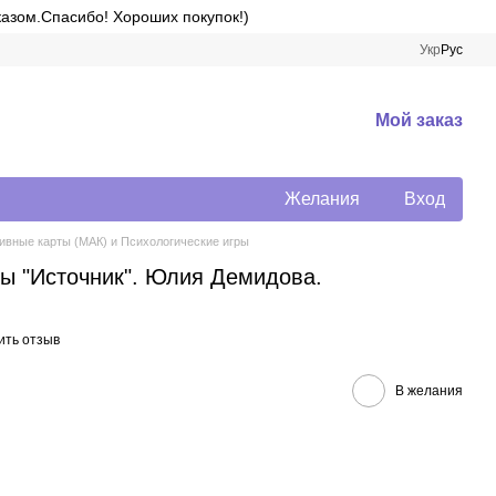
казом.Спасибо! Хороших покупок!)
Укр
Рус
Мой заказ
Желания
Вход
вные карты (МАК) и Психологические игры
ы "Источник". Юлия Демидова.
ить отзыв
В желания