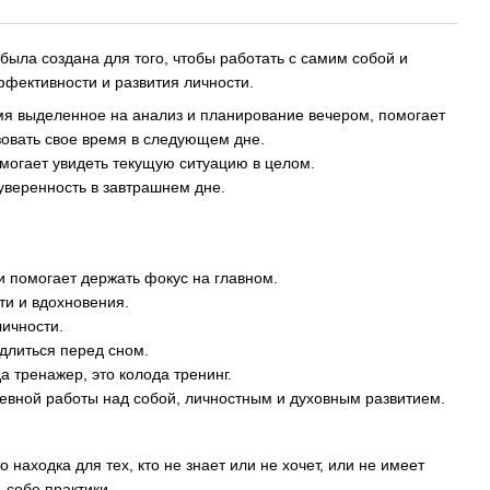
была создана для того, чтобы работать с самим собой и
фективности и развития личности.
ремя выделенное на анализ и планирование вечером, помогает
овать свое время в следующем дне.
омогает увидеть текущую ситуацию в целом.
уверенность в завтрашнем дне.
:
и помогает держать фокус на главном.
ти и вдохновения.
личности.
длиться перед сном.
да тренажер, это колода тренинг.
евной работы над собой, личностным и духовным развитием.
то находка для тех, кто не знает или не хочет, или не имеет
 себе практики.