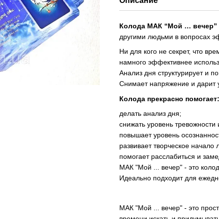
Описание
Колода МАК “Мой … вечер”
другими людьми в вопросах эф
Ни для кого не секрет, что в
намного эффективнее использ
Анализ дня структурирует и п
Снимает напряжение и дарит 
Колода прекрасно помогает
делать анализ дня;
снижать уровень тревожности 
повышает уровень осознаннос
развивает творческое начало 
помогает расслабиться и заме
МАК "Мой ... вечер" - это коло
Идеально подходит для ежедн
МАК "Мой ... вечер" - это прос
времени искать и придумывать