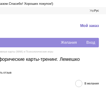
казом.Спасибо! Хороших покупок!)
Укр
Рус
Мой заказ
Желания
Вход
вные карты (МАК) и Психологические игры
форические карты-тренинг. Лемешко
ть отзыв
В желания