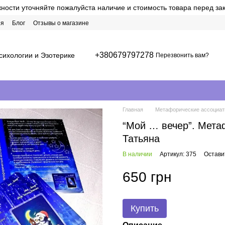
ости уточняйте пожалуйста наличие и стоимость товара перед за
ия
Блог
Отзывы о магазине
+380679797278
сихологии и Эзотерике
Перезвонить вам?
Главная
Метафорические ассоциати
“Мой … вечер”. Мета
Татьяна
В наличии
Артикул: 375
Остави
650 грн
Купить