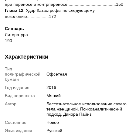
при переносе и контрпереносе .......................................150
Глава 12.
Удар Катастрофы по следующему
поколению..................172
Словарь
.........................................................................................
Литература.........................................................................................
190
Характеристики
Тип
полиграфической
Офсетная
бумаги
Год издания
2016
Вид переплета
Мягкий
Автор
Бессознательное использование своего
тела женщиной. Психоаналитический
подход. Динора Пайнз
Состояние
Новое
Язык издания
Русский