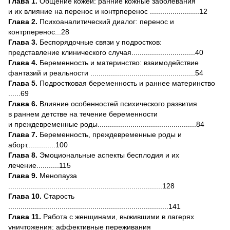
Глава 1.
Общение кожей: ранние кожные заболевания
и их влияние на перенос и контрперенос ........................12
Глава 2.
Психоаналитический диалог: перенос и
контрперенос...28
Глава 3.
Беспорядочные связи у подростков:
представление клинического случая...............................40
Глава 4.
Беременность и материнство: взаимодействие
фантазий и реальности ...................................................54
Глава 5.
Подростковая беременность и раннее материнство
......69
Глава 6.
Влияние особенностей психического развития
в раннем детстве на течение беременности
и преждевременные роды................................................84
Глава 7.
Беременность, преждевременные роды и
аборт..............100
Глава 8.
Эмоциональные аспекты бесплодия и их
лечение...........115
Глава 9.
Менопауза
...........................................................................128
Глава 10.
Старость
..............................................................................141
Глава 11.
Работа с женщинами, выжившими в лагерях
уничтожения: аффек­тивные переживания