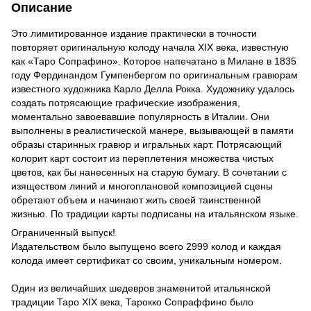
Описание
Это лимитированное издание практически в точности
повторяет оригинальную колоду начала XIX века, известную
как «Таро Сопрафино». Которое напечатано в Милане в 1835
году Фердинандом Гумпенбергом по оригинальным гравюрам
известного художника Карло Делла Рокка. Художнику удалось
создать потрясающие графические изображения,
моментально завоевавшие популярность в Италии. Они
выполнены в реалистической манере, вызывающей в памяти
образы старинных гравюр и игральных карт. Потрясающий
колорит карт состоит из переплетения множества чистых
цветов, как бы нанесенных на старую бумагу. В сочетании с
изяществом линий и многоплановой композицией сцены
обретают объем и начинают жить своей таинственной
жизнью. По традиции карты подписаны на итальянском языке.
Ограниченный выпуск!
Издательством было выпущено всего 2999 колод и каждая
колода имеет сертификат со своим, уникальным номером.
Один из величайших шедевров знаменитой итальянской
традиции Таро XIX века, Тарокко Сопраффино было