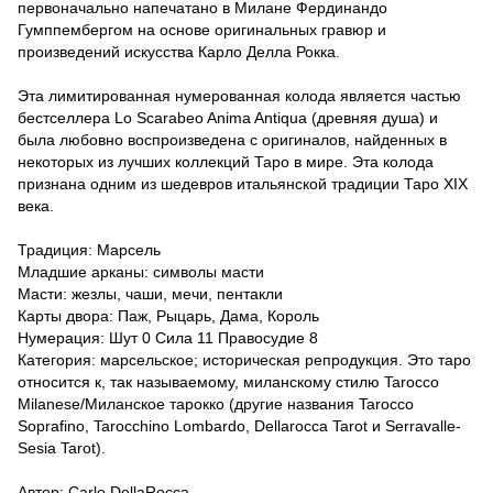
первоначально напечатано в Милане Фердинандо
Гумппембергом на основе оригинальных гравюр и
произведений искусства Карло Делла Рокка.
Эта лимитированная нумерованная колода является частью
бестселлера Lo Scarabeo Anima Antiqua (древняя душа) и
была любовно воспроизведена с оригиналов, найденных в
некоторых из лучших коллекций Таро в мире. Эта колода
признана одним из шедевров итальянской традиции Таро XIX
века.
Традиция: Марсель
Младшие арканы: символы масти
Масти: жезлы, чаши, мечи, пентакли
Карты двора: Паж, Рыцарь, Дама, Король
Нумерация: Шут 0 Сила 11 Правосудие 8
Категория: марсельское; историческая репродукция. Это таро
относится к, так называемому, миланскому стилю Tarocco
Milanese/Миланское тарокко (другие названия Tarocco
Soprafino, Tarocchino Lombardo, Dellarocca Tarot и Serravalle-
Sesia Tarot).
Автор: Carlo DellaRocca