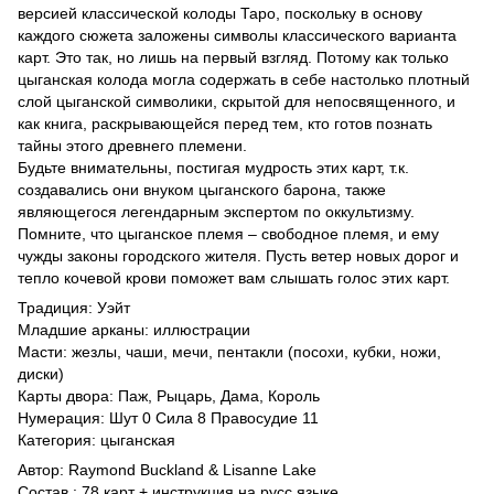
версией классической колоды Таро, поскольку в основу
каждого сюжета заложены символы классического варианта
карт. Это так, но лишь на первый взгляд. Потому как только
цыганская колода могла содержать в себе настолько плотный
слой цыганской символики, скрытой для непосвященного, и
как книга, раскрывающейся перед тем, кто готов познать
тайны этого древнего племени.
Будьте внимательны, постигая мудрость этих карт, т.к.
создавались они внуком цыганского барона, также
являющегося легендарным экспертом по оккультизму.
Помните, что цыганское племя – свободное племя, и ему
чужды законы городского жителя. Пусть ветер новых дорог и
тепло кочевой крови поможет вам слышать голос этих карт.
Традиция: Уэйт
Младшие арканы: иллюстрации
Масти: жезлы, чаши, мечи, пентакли (посохи, кубки, ножи,
диски)
Карты двора: Паж, Рыцарь, Дама, Король
Нумерация: Шут 0 Сила 8 Правосудие 11
Категория: цыганская
Автор: Raymond Buckland & Lisanne Lake
Состав : 78 карт + инструкция на русс языке