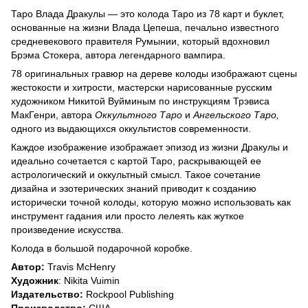
Таро Влада Дракулы — это колода Таро из 78 карт и буклет,
основанные на жизни Влада Цепеша, печально известного
средневекового правителя Румынии, который вдохновил
Брэма Стокера, автора легендарного вампира.
78 оригинальных гравюр на дереве колоды изображают сцены
жестокости и хитрости, мастерски нарисованные русским
художником Никитой Вуйминым по инструкциям Трэвиса
МакГенри, автора
Оккультного Таро
и
Ангельского Таро,
одного из выдающихся оккультистов современности.
Каждое изображение изображает эпизод из жизни Дракулы и
идеально сочетается с картой Таро, раскрывающей ее
астрологический и оккультный смысл. Такое сочетание
дизайна и эзотерических знаний приводит к созданию
исторически точной колоды, которую можно использовать как
инструмент гадания или просто лелеять как жуткое
произведение искусства.
Колода в большой подарочной коробке.
Автор:
Travis McHenry
Художник
: Nikita Vuimin
Издательство:
Rockpool Publishing
Производство:
США