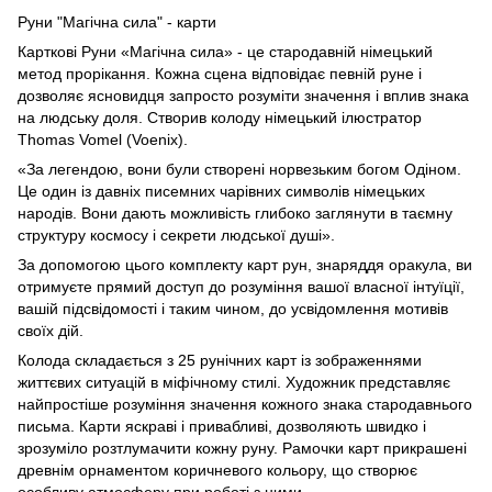
Руни "Магічна сила" - карти
Карткові Руни «Магічна сила» - це стародавній німецький
метод прорікання. Кожна сцена відповідає певній руне і
дозволяє ясновидця запросто розуміти значення і вплив знака
на людську доля. Створив колоду німецький ілюстратор
Thomas Vomel (Voenix).
«За легендою, вони були створені норвезьким богом Одіном.
Це один із давніх писемних чарівних символів німецьких
народів. Вони дають можливість глибоко заглянути в таємну
структуру космосу і секрети людської душі».
За допомогою цього комплекту карт рун, знаряддя оракула, ви
отримуєте прямий доступ до розуміння вашої власної інтуїції,
вашій підсвідомості і таким чином, до усвідомлення мотивів
своїх дій.
Колода складається з 25 рунічних карт із зображеннями
життєвих ситуацій в міфічному стилі. Художник представляє
найпростіше розуміння значення кожного знака стародавнього
письма. Карти яскраві і привабливі, дозволяють швидко і
зрозуміло розтлумачити кожну руну. Рамочки карт прикрашені
древнім орнаментом коричневого кольору, що створює
особливу атмосферу при роботі з ними.