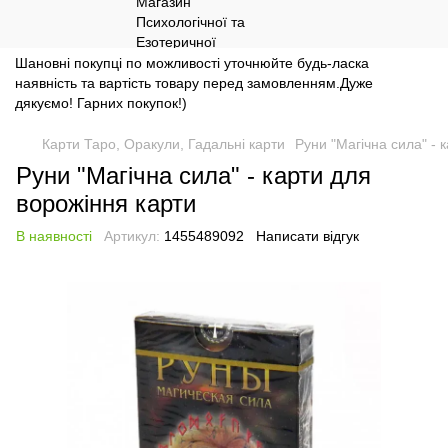
Шановні покупці по можливості уточнюйте будь-ласка
наявність та вартість товару перед замовленням.Дуже
дякуємо! Гарних покупок!)
Карти Таро, Оракули, Гадальні карти
Руни "Магічна сила" - 
Руни "Магічна сила" - карти для
ворожіння карти
В наявності
Артикул:
1455489092
Написати відгук