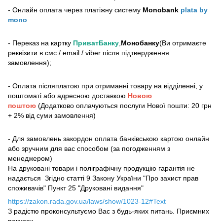
- Онлайн оплата через платіжну систему
Monobank
plata by
mono
- Переказ на картку
ПриватБанку
,
Монобанку
(Ви отримаєте
реквізити в смс / email / viber після підтвердження
замовлення);
- Оплата післяплатою при отриманні товару на відділенні, у
поштоматі або адресною доставкою
Новою
поштою
(Додатково оплачуються послуги Нової пошти: 20 грн
+ 2% від суми замовлення)
- Для замовлень закордон оплата банківською картою онлайн
або зручним для вас способом (за погодженням з
менеджером)
На друковані товари і поліграфічну продукцію гарантія не
надається Згідно статті 9 Закону України "Про захист прав
споживачів" Пункт 25 "Друковані видання"
https://zakon.rada.gov.ua/laws/show/1023-12#Text
З радістю проконсультуємо Вас з будь-яких питань. Приємних