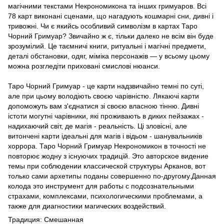
магічними текстами Некрономикона та інших гримуаров. Всі
78 карт виконані сценами, що нагадують кошмарні сни, дивні і
тривожні. Чи є якийсь особливий символізм в картах Таро
Чорний Гримуар? Звичайно ж є, тільки далеко не всім він буде
зрозумілий. Це таємничі книги, ритуальні і магічні предмети,
деталі обстановки, одяг, міміка персонажів — у всьому цьому
можна розгледіти приховані смислові нюанси.
Таро Чорний Гримуар - це карти надзвичайно темні по суті,
але при цьому володіють своєю чарівністю. Лякаючі карти
допоможуть вам з'єднатися зі своєю власною тінню. Дивні
істоти могутні чарівники, які проживають в диких пейзажах -
надихаючий світ, де магія - реальність. Ці зловісні, але
витончені карти ідеальні для магів і відьом - шанувальників
хоррора. Таро Чорний Гримуар Некрономикон в точності не
повторює жодну з існуючих традицій. Это авторское видение
темы при соблюдении классической структуры Арканов, вот
только сами архетипы поданы совершенно по-другому.Данная
колода это инструмент для работы с подсознательными
страхами, комплексами, психологическими проблемами, а
также для диагностики магических воздействий.
Традиция: Смешанная