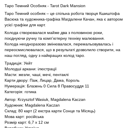
Таро Темний Особняк - Tarot Dark Mansion
Таро Темний особняк – це спільна робота творця Кшиштофа
Васюка та художника-графіка Магдалени Качан, яка є автором
усієї графіки для карт.
Колода створювалася майже два з половиною роки,
поєднуючи ручну та комп'ютерну техніку малювання.
Колода неодноразово змінювалася, перемальовувалась і
переосмислювалася, що в результаті дозволило створити, на
наш погляд, одну з найкращих колод таро.
Традиція: Уейт
Молодші аркани: ілюстрації
Масти: жезли, чаші, мечі, пентаклі
Карти двору: Паж, Лицар, Дама, Король
Нумерація: Блазень 0 Сила 8 Правосуддя 11
Категорія: готика
Автор: Krzysztof Wasiuk, Magdalena Kaczan
Художник: Magdalena Kaczan
Склад: 80 карт (2 екстра карти Сонце та Місяць)
Мова карт: російська
Розмір карт: 6,7 х 12 см
Виробник: Україна