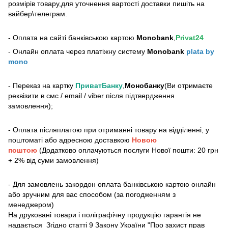
розмірів товару,для уточнення вартості доставки пишіть на
вайбер\телеграм.
- Оплата на сайті банківською картою
Monobank
,
Privat24
- Онлайн оплата через платіжну систему
Monobank
plata by
mono
- Переказ на картку
ПриватБанку
,
Монобанку
(Ви отримаєте
реквізити в смс / email / viber після підтвердження
замовлення);
- Оплата післяплатою при отриманні товару на відділенні, у
поштоматі або адресною доставкою
Новою
поштою
(Додатково оплачуються послуги Нової пошти: 20 грн
+ 2% від суми замовлення)
- Для замовлень закордон оплата банківською картою онлайн
або зручним для вас способом (за погодженням з
менеджером)
На друковані товари і поліграфічну продукцію гарантія не
надається Згідно статті 9 Закону України "Про захист прав