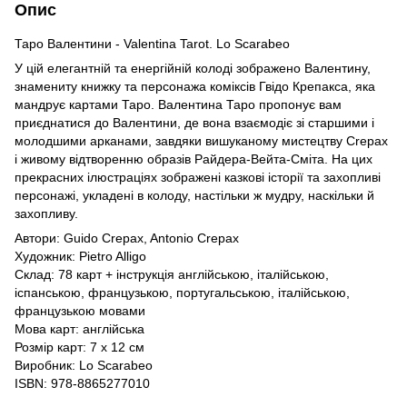
Опис
Таро Валентини - Valentina Tarot. Lo Scarabeo
У цій елегантній та енергійній колоді зображено Валентину,
знамениту книжку та персонажа коміксів Гвідо Крепакса, яка
мандрує картами Таро. Валентина Таро пропонує вам
приєднатися до Валентини, де вона взаємодіє зі старшими і
молодшими арканами, завдяки вишуканому мистецтву Crepax
і живому відтворенню образів Райдера-Вейта-Сміта. На цих
прекрасних ілюстраціях зображені казкові історії та захопливі
персонажі, укладені в колоду, настільки ж мудру, наскільки й
захопливу.
Автори: Guido Crepax, Antonio Crepax
Художник: Pietro Alligo
Склад: 78 карт + інструкція англійською, італійською,
іспанською, французькою, португальською, італійською,
французькою мовами
Мова карт: англійська
Розмір карт: 7 х 12 см
Виробник: Lo Scarabeo
ISBN: 978-8865277010