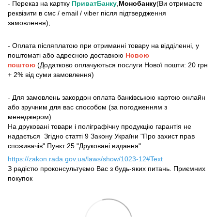
- Переказ на картку
ПриватБанку
,
Монобанку
(Ви отримаєте
реквізити в смс / email / viber після підтвердження
замовлення);
- Оплата післяплатою при отриманні товару на відділенні, у
поштоматі або адресною доставкою
Новою
поштою
(Додатково оплачуються послуги Нової пошти: 20 грн
+ 2% від суми замовлення)
- Для замовлень закордон оплата банківською картою онлайн
або зручним для вас способом (за погодженням з
менеджером)
На друковані товари і поліграфічну продукцію гарантія не
надається Згідно статті 9 Закону України "Про захист прав
споживачів" Пункт 25 "Друковані видання"
https://zakon.rada.gov.ua/laws/show/1023-12#Text
З радістю проконсультуємо Вас з будь-яких питань. Приємних
покупок