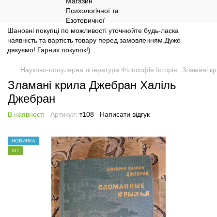
Шановні покупці по можливості уточнюйте будь-ласка
наявність та вартість товару перед замовленням.Дуже
дякуємо! Гарних покупок!)
Науково-популярна література.Філософія.Історія
Зламані к
Зламані крила Джебран Халіль
Джебран
В наявності
Артикул:
т108
Написати відгук
НОВИНКА
ХІТ