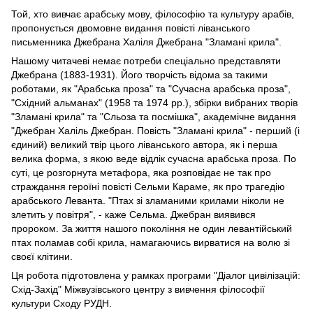
Той, хто вивчає арабську мову, філософію та культуру арабів,
пропонується двомовне видання повісті ліванського
письменника Джебрана Халіля Джебрана "Зламані крила".
Нашому читачеві немає потреби спеціально представляти
Джебрана (1883-1931). Його творчість відома за такими
роботами, як "Арабська проза" та "Сучасна арабська проза",
"Східний альманах" (1958 та 1974 рр.), збірки вибраних творів
"Зламані крила" та "Сльоза та посмішка", академічне видання
"Джебран Халіль Джебран. Повість "Зламані крила" - перший (і
єдиний) великий твір цього ліванського автора, як і перша
велика форма, з якою веде відлік сучасна арабська проза. По
суті, це розгорнута метафора, яка розповідає не так про
страждання героїні повісті Сельми Караме, як про трагедію
арабського Леванта. "Птах зі зламаними крилами ніколи не
злетить у повітря", - каже Сельма. Джебран виявився
пророком. За життя нашого покоління не один левантійський
птах поламав собі крила, намагаючись вирватися на волю зі
своєї клітини.
Ця робота підготовлена ​​у рамках програми "Діалог цивілізацій:
Схід-Захід" Міжвузівського центру з вивчення філософії
культури Сходу РУДН.