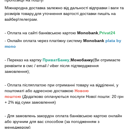
пропозиції на пошту!
Міжнародна доставка залежно від дальності відправки і ваги та
розмірів товару,для уточнення вартості доставки пишіть на
вайбер\телеграм.
- Оплата на сайті банківською картою
Monobank
,
Privat24
- Онлайн оплата через платіжну систему
Monobank
plata by
mono
- Переказ на картку
ПриватБанку
,
Монобанку
(Ви отримаєте
реквізити в смс / email / viber після підтвердження
замовлення);
- Оплата післяплатою при отриманні товару на відділенні, у
поштоматі або адресною доставкою
Новою
поштою
(Додатково оплачуються послуги Нової пошти: 20 грн
+ 2% від суми замовлення)
- Для замовлень закордон оплата банківською картою онлайн
або зручним для вас способом (за погодженням з
менеджером)