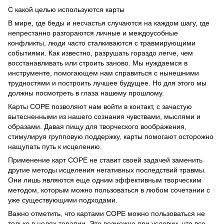
С какой целью используются карты
В мире, где беды и несчастья случаются на каждом шагу, где
непрестанно разгораются личные и междоусобные
конфликты, люди часто сталкиваются с травмирующими
событиями. Как известно, разрушать гораздо легче, чем
восстанавливать или строить заново. Мы нуждаемся в
инструменте, помогающем нам справиться с нынешними
трудностями и построить лучшее будущее. Но для этого мы
должны посмотреть в глаза нашему прошлому.
Карты СОРЕ позволяют нам войти в контакт, с зачастую
вытесненными из нашего сознания чувствами, мыслями и
образами. Давая пищу для творческого воображения,
стимулируя групповую поддержку, карты помогают осторожно
нащупать путь к исцелению.
Применение карт СОРЕ не ставит своей задачей заменить
другие методы исцеления негативных последствий травмы.
Они лишь являются еще одним эффективным творческим
методом, которым можно пользоваться в любом сочетании с
уже существующими подходами.
Важно отметить, что картами СОРЕ можно пользоваться не
только в целях терапии. Это возможно при условии, что все