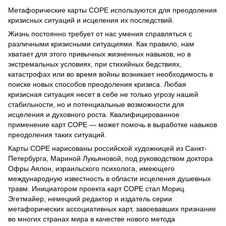
Метафорические карты COPE используются для преодоления
кризисных ситуаций и исцеления их последствий.
Жизнь постоянно требует от нас умения справляться с
различными кризисными ситуациями. Как правило, нам
хватает для этого привычных жизненных навыков, но в
экстремальных условиях, при стихийных бедствиях,
катастрофах или во время войны возникает необходимость в
поиске новых способов преодоления кризиса. Любая
кризисная ситуация несет в себе не только угрозу нашей
стабильности, но и потенциальные возможности для
исцеления и духовного роста. Квалифицированное
применение карт СОРЕ — может помочь в выработке навыков
преодоления таких ситуаций.
Карты СОРЕ нарисованы российской художницей из Санкт-
Петербурга, Мариной Лукьяновой, под руководством доктора
Офры Аялон, израильского психолога, имеющего
международную известность в области исцеления душевных
травм. Инициатором проекта карт СОРЕ стал Мориц
Эгетмайер, немецкий редактор и издатель серии
метафорических ассоциативных карт, завоевавших признание
во многих странах мира в качестве нового метода