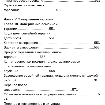
Фазы процесса горевания......................................................516
Утрата и не состоявшееся
горевание.......................................517
Часть V. Завершение терапии
Глава 19. Завершение семейной
терапии
..................................551
Когда цели семейной терапии
достигнуты..............................551
Критерии завершения............................................................553
Варианты завершения...........................................................555
Процесс горевания в незавершенной
терапии.........................565
Контрперенос как реакция на расставание семьи
с терапевтом, заканчивающим
обучение.................................568
Завершение семейной терапии, когда она сменяется другой
работой................................................................................570
Перенос после
завершения.....................................................571
Объектные отношения в ситуации завершения.......................5
74
Перенос и контрперенос в ситуации