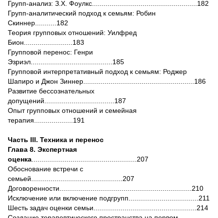
Групп-анализ: З.Х. Фоулкс......................................................182
Групп-аналитический подход к семьям: Робин
Скиннер...........182
Теория групповых отношений: Уилфред
Бион.........................183
Групповой перенос: Генри
Эзриэл..........................................185
Групповой интерпретативный подход к семьям: Роджер
Шапиро и Джон Зиннер.........................................................186
Развитие бессознательных
допущений....................................187
Опыт групповых отношений и семейная
терапия....................191
Часть III. Техника и перенос
Глава 8. Экспертная
оценка
......................................................207
Обоснование встречи с
семьей...............................................207
Договоренности....................................................................210
Исключение или включение подгрупп....................................211
Шесть задач оценки семьи.....................................................214
Создание терапевтического пространства на первом