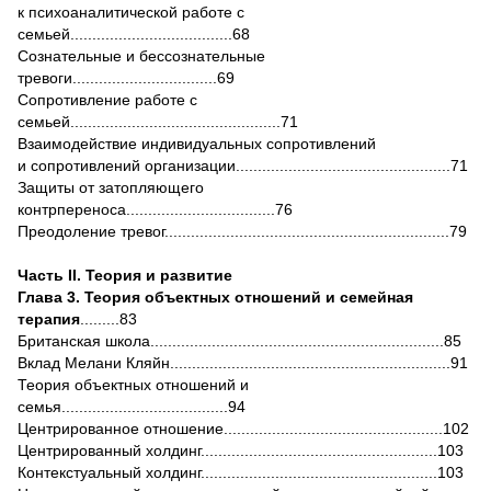
к психоаналитической работе с
семьей.....................................68
Сознательные и бессознательные
тревоги.................................69
Сопротивление работе с
семьей................................................71
Взаимодействие индивидуальных сопротивлений
и сопротивлений организации.................................................71
Защиты от затопляющего
контрпереноса..................................76
Преодоление тревог.................................................................79
Часть II. Теория и развитие
Глава 3. Теория объектных отношений и семейная
терапия
.........83
Британская школа...................................................................85
Вклад Мелани Кляйн................................................................91
Теория объектных отношений и
семья......................................94
Центрированное отношение..................................................102
Центрированный холдинг......................................................103
Контекстуальный холдинг......................................................103