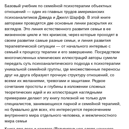
Базовый учебник по семейной психотерапии объектных
отношений — один из главных трудов американских
психоаналитиков Дэвида и Джилл Шарфф. В этой книге
авторами проводятся две основные линии раскрытия их
взглядов. Это линия естественного развития семьи в ее
жизненном цикле и тех кризисов, через которые проходят в
своем развитии самые разные семьи, и линия развития
терапевтической ситуации — от начального интервью с
семьей к процессу терапии и его завершению. Посредством
многочисленных клинических иллюстраций авторы сумели
передать суть психоаналитического подхода к психотерапии
уникальной семейной группы, где множественные переносы
друг на друга образуют прочную структуру отношений, со
всеми их желаниями, тревогами и защитами. Редкое
сочетание простоты и глубины в изложении сложных
теоретических идей и их иллюстрация наглядными
примерами делают эту книгу полезной не только для
специалистов, занимающихся парной и семейной терапией,
но буквально для всех, кто интересуется пересечением
внутреннего мира отдельного человека, и межличностного
мира семьи
Книга про всех и каждого (Вступительное слово научного