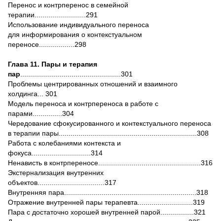
Перенос и контрперенос в семейной
терапии..........................291
Использование индивидуального переноса
для информирования о контекстуальном
переносе..................298
Глава 11. Пары и терапия
пар
...................................................301
Проблемы центрированных отношений и взаимного
холдинга... 301
Модель переноса и контрпереноса в работе с
парами...............304
Чередование сфокусированного и контекстуального переноса
в терапии пары......................................................................308
Работа с колебаниями контекста и
фокуса..............................314
Ненависть в контрпереносе....................................................316
Экстернализация внутренних
объектов..................................317
Внутренняя пара...................................................................318
Отражение внутренней пары терапевта............................319
Пара с достаточно хорошей внутренней парой.................321