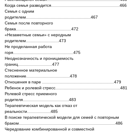
Когда семья разводится..........................................................466
Семья с одним
родителем.......................................................467
Семья после повторного
брака...............................................472
«Незаметные семьи» с неродным
родителем............................473
Не проделанная работа
горя...................................................475
Неоднозначность и проницаемость
границ.............................477
Стесненное материальное
положение.....................................478
Отношения в паре .............................................................479
Ребенок и ролевой стресс.......................................................481
Ролевой стресс приемного
родителя.......................................483
Терапевтическая модель как отказ от
реальности....................485
В поиске терапевтической модели для семей с повторным
браком..................................................................................486
Чередование комбинированной и совместной