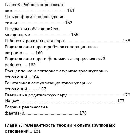
Глава 6. Ребенок пересоздает
семью.........................................151
Четыре формы пересоздания
семьи........................................152
Результаты наблюдений за
младенцами..................................155
Ребенок и родительская пара.................................................158
Родительская пара и ребенок сепарационного
возраста...........160
Родительская пара и фаллически-нарциссический
ребенок......162
Расщепление и повторное открытие триангулярных
отношений... 164
Генитальная сексуализация триангулярных
отношений..........167
Реакции на родительскую пару...............................................170
Инцест..................................................................................177
Встреча реальности и
фантазии..............................................178
Глава 7. Релевантность теории и опыта групповых
отношений
.. 181