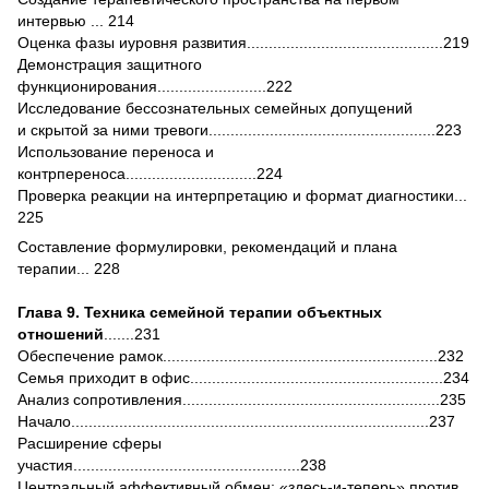
интервью ... 214
Оценка фазы иуровня развития.............................................219
Демонстрация защитного
функционирования.........................222
Исследование бессознательных семейных допущений
и скрытой за ними тревоги....................................................223
Использование переноса и
контрпереноса..............................224
Проверка реакции на интерпретацию и формат диагностики...
225
Составление формулировки, рекомендаций и плана
терапии... 228
Глава 9. Техника семейной терапии объектных
отношений
.......231
Обеспечение рамок...............................................................232
Семья приходит в офис..........................................................234
Анализ сопротивления...........................................................235
Начало..................................................................................237
Расширение сферы
участия....................................................238
Центральный аффективный обмен: «здесь-и-теперь» против