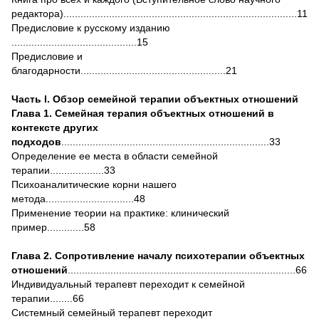
редактора)..................................................................................11
Предисловие к русскому изданию
............................................15
Предисловие и
благодарности...................................................21
Часть l. Обзор семейной терапии объектных отношений
Глава 1. Семейная терапия объектных отношений в
контексте других
подходов
.........................................................................33
Определение ее места в области семейной
терапии...................33
Психоаналитические корни нашего
метода...............................48
Применение теории на практике: клинический
пример.............58
Глава 2. Сопротивление началу психотерапии объектных
отношений
................................................................................66
Индивидуальный терапевт переходит к семейной
терапии........66
Системный семейный терапевт переходит