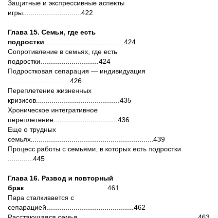
Защитные и экспрессивные аспекты
игры..............................422
Глава 15. Семьи, где есть
подростки
.........................................424
Сопротивление в семьях, где есть
подростки..............................424
Подростковая сепарация — индивидуация
................................426
Переплетение жизненных
кризисов...........................................435
Хроническое интегративное
переплетение.................................436
Еще о трудных
семьях...............................................................439
Процесс работы с семьями, в которых есть подростки
.............445
Глава 16. Развод и повторный
брак
...........................................461
Пара сталкивается с
сепарацией.............................................462
Расстающаяся семья..............................................................463