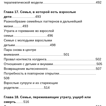
терапевтической модели........................................................492
Глава 17. Семья, в которой есть взрослые
дети
.........................493
Разнообразие семейных паттернов в дальнейшей
жизни..........493
Утрата и горевание во взрослой
семье....................................496
Семья с молодыми взрослыми
детьми.....................................498
Пара снова в центре
внимания...............................................501
Провал контекста холдинга....................................................502
Отношения с детьми и внуками..............................................505
Возвращение вытесненного...................................................507
Потребность в повторном открытии.......................................
508
Взрослые супруги и их стареющие
родители...........................514
Глава 18. Семьи, переживающие утрату, ущерб или
смерть
........516